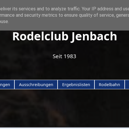
liver its services and to analyze traffic. Your IP address and us
rmance and security metrics to ensure quality of service, gene
buse.
Rodelclub Jenbach
Seit 1983
ungen
Ausschreibungen
Ergebnislisten
Rodelbahn