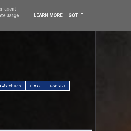
er-agent
rate usage
LEARN MORE
GOT IT
Gästebuch
Links
Kontakt